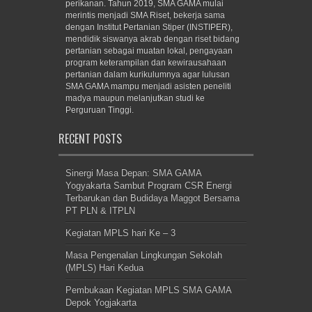
perikanan. Tahun 2019, SMA GAMA mulai
merintis menjadi SMA Riset, bekerja sama
dengan Institut Pertanian Stiper (INSTIPER),
mendidik siswanya akrab dengan riset bidang
pertanian sebagai muatan lokal, pengayaan
program keterampilan dan kewirausahaan
pertanian dalam kurikulumnya agar lulusan
SMA GAMA mampu menjadi asisten peneliti
madya maupun melanjutkan studi ke
Perguruan Tinggi.
RECENT POSTS
Sinergi Masa Depan: SMA GAMA
Yogyakarta Sambut Program CSR Energi
Terbarukan dan Budidaya Maggot Bersama
PT PLN & ITPLN
Kegiatan MPLS hari Ke – 3
Masa Pengenalan Lingkungan Sekolah
(MPLS) Hari Kedua
Pembukaan Kegiatan MPLS SMA GAMA
Depok Yogjakarta