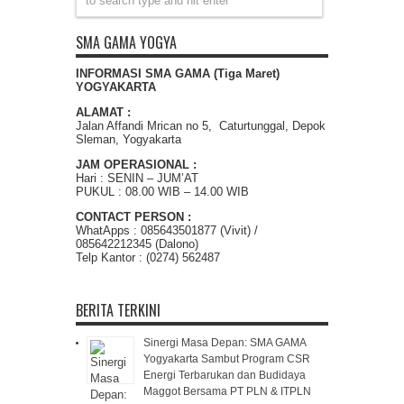
SMA GAMA YOGYA
INFORMASI SMA GAMA (Tiga Maret)
YOGYAKARTA
ALAMAT :
Jalan Affandi Mrican no 5, Caturtunggal, Depok
Sleman, Yogyakarta
JAM OPERASIONAL :
Hari : SENIN – JUM’AT
PUKUL : 08.00 WIB – 14.00 WIB
CONTACT PERSON :
WhatApps : 085643501877 (Vivit) /
085642212345 (Dalono)
Telp Kantor : (0274) 562487
BERITA TERKINI
Sinergi Masa Depan: SMA GAMA
Yogyakarta Sambut Program CSR
Energi Terbarukan dan Budidaya
Maggot Bersama PT PLN & ITPLN