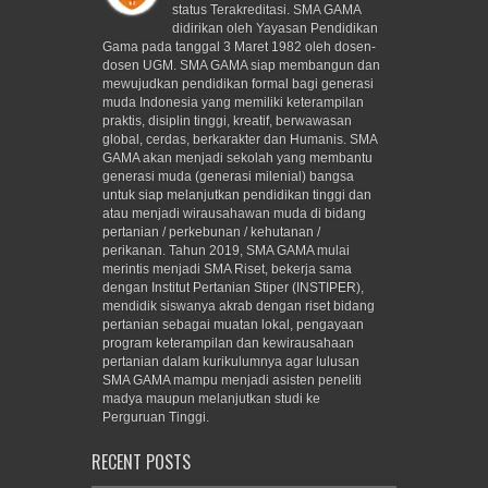
status Terakreditasi. SMA GAMA
didirikan oleh Yayasan Pendidikan
Gama pada tanggal 3 Maret 1982 oleh dosen-
dosen UGM. SMA GAMA siap membangun dan
mewujudkan pendidikan formal bagi generasi
muda Indonesia yang memiliki keterampilan
praktis, disiplin tinggi, kreatif, berwawasan
global, cerdas, berkarakter dan Humanis. SMA
GAMA akan menjadi sekolah yang membantu
generasi muda (generasi milenial) bangsa
untuk siap melanjutkan pendidikan tinggi dan
atau menjadi wirausahawan muda di bidang
pertanian / perkebunan / kehutanan /
perikanan. Tahun 2019, SMA GAMA mulai
merintis menjadi SMA Riset, bekerja sama
dengan Institut Pertanian Stiper (INSTIPER),
mendidik siswanya akrab dengan riset bidang
pertanian sebagai muatan lokal, pengayaan
program keterampilan dan kewirausahaan
pertanian dalam kurikulumnya agar lulusan
SMA GAMA mampu menjadi asisten peneliti
madya maupun melanjutkan studi ke
Perguruan Tinggi.
RECENT POSTS