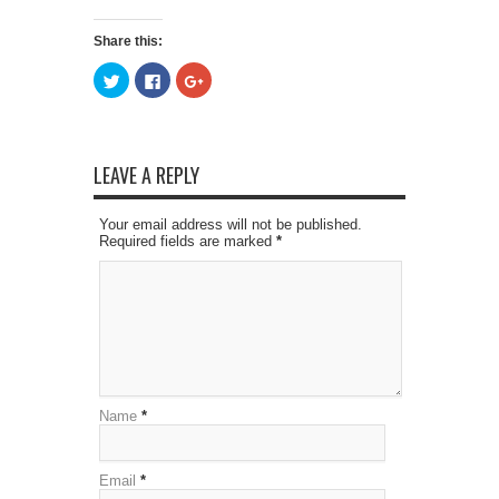
Share this:
Click
Click
Click
to
to
to
share
share
share
on
on
on
Twitter
Facebook
Google+
(Opens
(Opens
(Opens
in
in
in
new
new
new
LEAVE A REPLY
window)
window)
window)
Your email address will not be published.
Required fields are marked
*
Name
*
Email
*