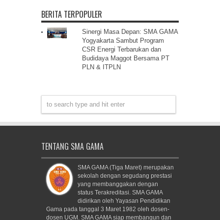
BERITA TERPOPULER
Sinergi Masa Depan: SMA GAMA
Yogyakarta Sambut Program
CSR Energi Terbarukan dan
Budidaya Maggot Bersama PT
PLN & ITPLN
TENTANG SMA GAMA
SMA GAMA (Tiga Maret) merupakan
sekolah dengan segudang prestasi
yang membanggakan dengan
status Terakreditasi. SMA GAMA
didirikan oleh Yayasan Pendidikan
Gama pada tanggal 3 Maret 1982 oleh dosen-
dosen UGM. SMA GAMA siap membangun dan