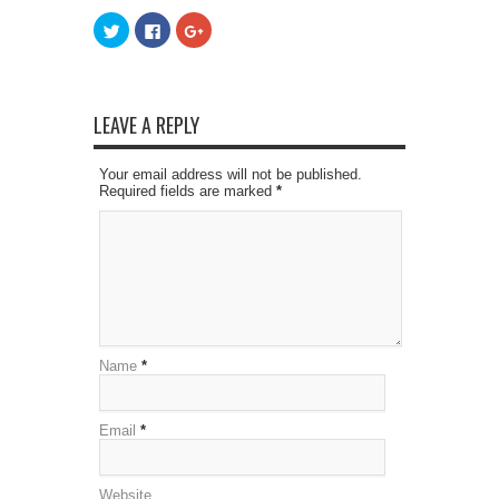
Click
Click
Click
to
to
to
share
share
share
on
on
on
Twitter
Facebook
Google+
(Opens
(Opens
(Opens
in
in
in
new
new
new
LEAVE A REPLY
window)
window)
window)
Your email address will not be published.
Required fields are marked
*
Name
*
Email
*
Website