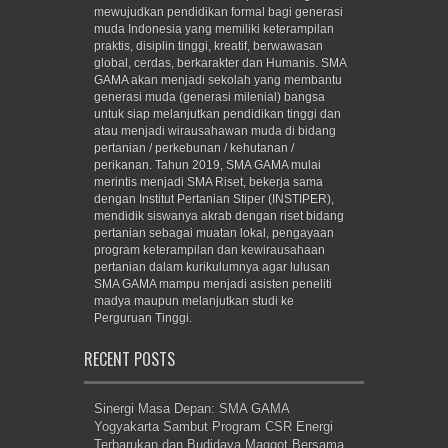
mewujudkan pendidikan formal bagi generasi
muda Indonesia yang memiliki keterampilan
praktis, disiplin tinggi, kreatif, berwawasan
global, cerdas, berkarakter dan Humanis. SMA
GAMA akan menjadi sekolah yang membantu
generasi muda (generasi milenial) bangsa
untuk siap melanjutkan pendidikan tinggi dan
atau menjadi wirausahawan muda di bidang
pertanian / perkebunan / kehutanan /
perikanan. Tahun 2019, SMA GAMA mulai
merintis menjadi SMA Riset, bekerja sama
dengan Institut Pertanian Stiper (INSTIPER),
mendidik siswanya akrab dengan riset bidang
pertanian sebagai muatan lokal, pengayaan
program keterampilan dan kewirausahaan
pertanian dalam kurikulumnya agar lulusan
SMA GAMA mampu menjadi asisten peneliti
madya maupun melanjutkan studi ke
Perguruan Tinggi.
RECENT POSTS
Sinergi Masa Depan: SMA GAMA
Yogyakarta Sambut Program CSR Energi
Terbarukan dan Budidaya Maggot Bersama