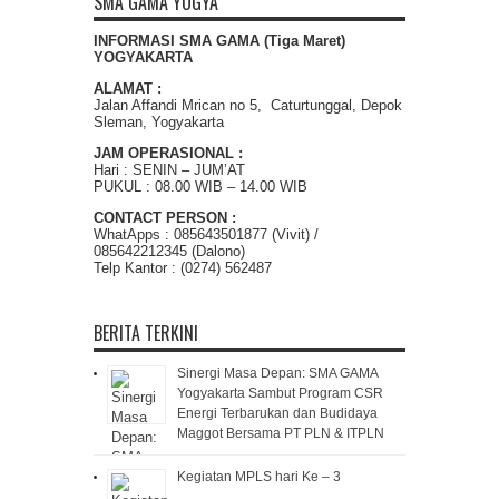
SMA GAMA YOGYA
INFORMASI SMA GAMA (Tiga Maret)
YOGYAKARTA
ALAMAT :
Jalan Affandi Mrican no 5, Caturtunggal, Depok
Sleman, Yogyakarta
JAM OPERASIONAL :
Hari : SENIN – JUM’AT
PUKUL : 08.00 WIB – 14.00 WIB
CONTACT PERSON :
WhatApps : 085643501877 (Vivit) /
085642212345 (Dalono)
Telp Kantor : (0274) 562487
BERITA TERKINI
Sinergi Masa Depan: SMA GAMA
Yogyakarta Sambut Program CSR
Energi Terbarukan dan Budidaya
Maggot Bersama PT PLN & ITPLN
Kegiatan MPLS hari Ke – 3