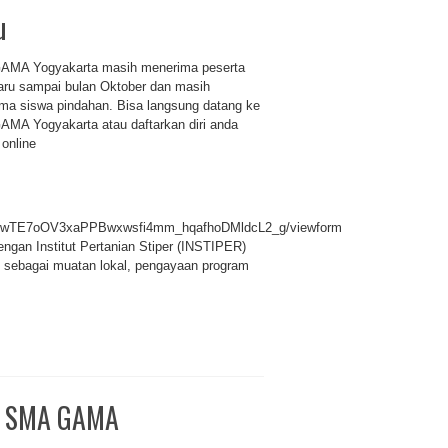
u
MA Yogyakarta masih menerima peserta
baru sampai bulan Oktober dan masih
ma siswa pindahan. Bisa langsung datang ke
MA Yogyakarta atau daftarkan diri anda
 online
KaOwTE7oOV3xaPPBwxwsfi4mm_hqafhoDMldcL2_g/viewform
gan Institut Pertanian Stiper (INSTIPER)
n sebagai muatan lokal, pengayaan program
di SMA GAMA