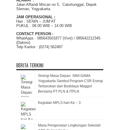
ALAMAT :
Jalan Affandi Mrican no 5, Caturtunggal, Depok
Sleman, Yogyakarta
JAM OPERASIONAL :
Hari : SENIN – JUM’AT
PUKUL : 08.00 WIB – 14.00 WIB
CONTACT PERSON :
WhatApps : 085643501877 (Vivit) / 085642212345
(Dalono)
Telp Kantor : (0274) 562487
BERITA TERKINI
Sinergi Masa Depan: SMA GAMA
Yogyakarta Sambut Program CSR Energi
Terbarukan dan Budidaya Maggot
Bersama PT PLN & ITPLN
Kegiatan MPLS hari Ke – 3
Masa Pengenalan Lingkungan Sekolah