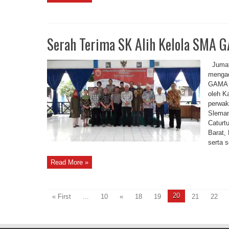
Serah Terima SK Alih Kelola SMA 
Jumat
mengad
GAMA Y
oleh K
perwak
Sleman
Caturt
Barat,
serta 
Read More »
20
« First
...
10
«
18
19
21
22