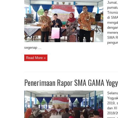
Jumat,
purnat
Trismi
di SMA
mengab
dengan
meneng
SMA Ris
pengur
segenap ...
Read More »
Penerimaan Rapor SMA GAMA Yogy
Selama
Yogyaka
2019, 
dan XI
2018/2