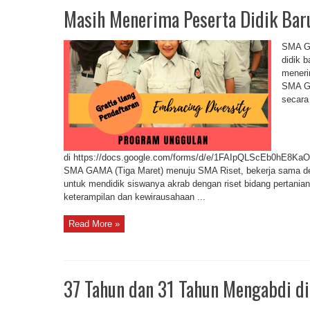
Masih Menerima Peserta Didik Bar
SMA GA
didik 
meneri
SMA GA
secara
di https://docs.google.com/forms/d/e/1FAIpQLScEb0hE8
SMA GAMA (Tiga Maret) menuju SMA Riset, bekerja sama den
untuk mendidik siswanya akrab dengan riset bidang pertania
keterampilan dan kewirausahaan ...
Read More »
37 Tahun dan 31 Tahun Mengabdi 