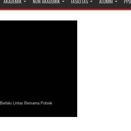
AKADEMIK
NON AKADEMIK
FASILITAS
ALUMNI
PP
Berlalu Lintas Bersama Polsek