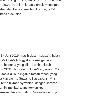
oleh masing-masing wali kelas, seluruh orang
li siswa diarahkan ke aula untuk menerima
ahan dari kepala sekolah. Dalono, S.Pd.
kepala sekolah ...
ni 17 Juni 2019, masih dalam suasana bulan
l SMA GAMA Yogyakarta mengadakan
an bersama yang diikuti oleh seluruh
us YP3N dan seluruh Guru/Karyawan SMA
acara di isi dengan siraman rohani yang
aikan oleh Ir. Suwarno Hasanbahri, M.S.
 tema hikmah syawalan, dengan harapan
an ini menjadi ajang komunikasi,
amaan dan silaturahmi. Syawalan ini juga