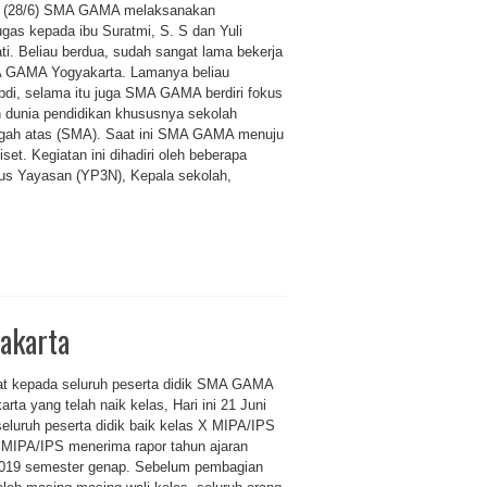
 (28/6) SMA GAMA melaksanakan
ugas kepada ibu Suratmi, S. S dan Yuli
ati. Beliau berdua, sudah sangat lama bekerja
 GAMA Yogyakarta. Lamanya beliau
di, selama itu juga SMA GAMA berdiri fokus
 dunia pendidikan khususnya sekolah
ah atas (SMA). Saat ini SMA GAMA menuju
et. Kegiatan ini dihadiri oleh beberapa
us Yayasan (YP3N), Kepala sekolah,
akarta
t kepada seluruh peserta didik SMA GAMA
rta yang telah naik kelas, Hari ini 21 Juni
seluruh peserta didik baik kelas X MIPA/IPS
 MIPA/IPS menerima rapor tahun ajaran
019 semester genap. Sebelum pembagian