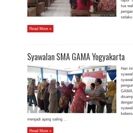
rapor 
tua wa
pengar
selaku 
Read More »
Syawalan SMA GAMA Yogyakarta
Hari i
syawa
syawal
pengur
GAMA, 
disamp
dengan
syawal
kebers
menjadi ajang saling ...
Read More »