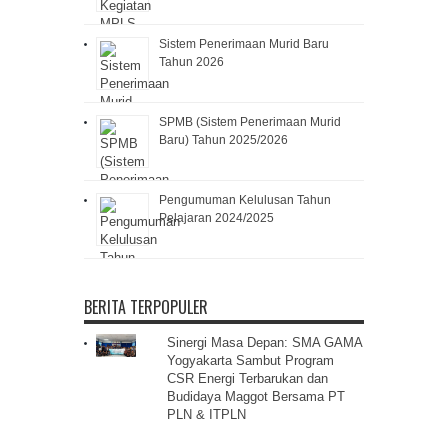
Sistem Penerimaan Murid Baru
Tahun 2026
SPMB (Sistem Penerimaan Murid
Baru) Tahun 2025/2026
Pengumuman Kelulusan Tahun
Pelajaran 2024/2025
BERITA TERPOPULER
Sinergi Masa Depan: SMA GAMA
Yogyakarta Sambut Program
CSR Energi Terbarukan dan
Budidaya Maggot Bersama PT
PLN & ITPLN