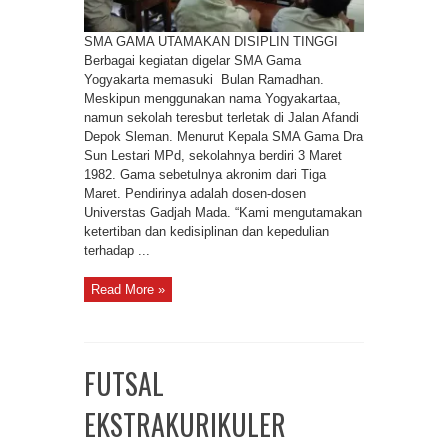
SMA GAMA UTAMAKAN DISIPLIN TINGGI
Berbagai kegiatan digelar SMA Gama
Yogyakarta memasuki Bulan Ramadhan.
Meskipun menggunakan nama Yogyakartaa,
namun sekolah teresbut terletak di Jalan Afandi
Depok Sleman. Menurut Kepala SMA Gama Dra
Sun Lestari MPd, sekolahnya berdiri 3 Maret
1982. Gama sebetulnya akronim dari Tiga
Maret. Pendirinya adalah dosen-dosen
Universtas Gadjah Mada. “Kami mengutamakan
ketertiban dan kedisiplinan dan kepedulian
terhadap ...
Read More »
FUTSAL
EKSTRAKURIKULER