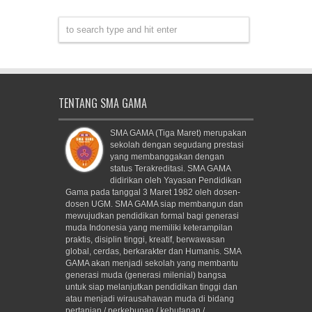
TENTANG SMA GAMA
SMA GAMA (Tiga Maret) merupakan
sekolah dengan segudang prestasi
yang membanggakan dengan
status Terakreditasi. SMA GAMA
didirikan oleh Yayasan Pendidikan
Gama pada tanggal 3 Maret 1982 oleh dosen-
dosen UGM. SMA GAMA siap membangun dan
mewujudkan pendidikan formal bagi generasi
muda Indonesia yang memiliki keterampilan
praktis, disiplin tinggi, kreatif, berwawasan
global, cerdas, berkarakter dan Humanis. SMA
GAMA akan menjadi sekolah yang membantu
generasi muda (generasi milenial) bangsa
untuk siap melanjutkan pendidikan tinggi dan
atau menjadi wirausahawan muda di bidang
pertanian / perkebunan / kehutanan /