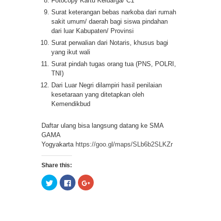
Fotocopy Kartu Keluarga/ C1
Surat keterangan bebas narkoba dari rumah
sakit umum/ daerah bagi siswa pindahan
dari luar Kabupaten/ Provinsi
Surat perwalian dari Notaris, khusus bagi
yang ikut wali
Surat pindah tugas orang tua (PNS, POLRI,
TNI)
Dari Luar Negri dilampiri hasil penilaian
kesetaraan yang ditetapkan oleh
Kemendikbud
Daftar ulang bisa langsung datang ke SMA
GAMA
Yogyakarta
https://goo.gl/maps/SLb6b2SLKZr
Share this:
Click
Click
Click
to
to
to
share
share
share
on
on
on
Twitter
Facebook
Google+
(Opens
(Opens
(Opens
in
in
in