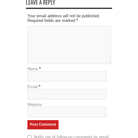
new
new
new
LEAVE A REPLY
window)
window)
window)
Your email address will not be published.
Required fields are marked
*
Name
*
Email
*
Website
Notify me of follow-up comments by email.