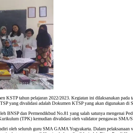
STP tahun pelajaran 2022/2023. Kegiatan ini dilaksanakan pada tan
n KTSP yang divalidasi adalah Dokumen KTSP yang akan digunakan d
 oleh BNSP dan Permendikbud No.81 yang salah satunya mengenai Pe
Kurikulum (TPK) kemudian divalidasi oleh validator pengawas SMA/SM
 dihadiri oleh seluruh guru SMA GAMA Yogyakarta. Dalam pelaksanaan va