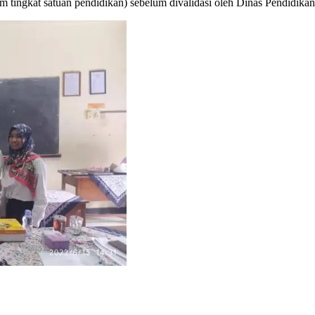
um tingkat satuan pendidikan) sebelum divalidasi oleh Dinas Pendidika