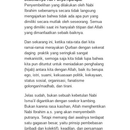
Penyembelihan yang dilakukan oleh Nabi
Ibrahim sebenarnya secara tidak langsung
mengajarkan bahwa tidak ada apa pun yang
dimiliki secara mutlak oleh seseorang. Semua
yang dimiliki saat ini hanyalah titipan dari Allah
yang dimanfaatkan sebaik-baiknya.
Dan sekarang ini, ketika rata-rata dari kita
ramai-ramai merayakan Qurban dengan sekerat
daging praktik yang seringkali sangat
mekanistik, semoga saja kita tidak lupa bahwa
kita pun dituntut untuk meniadakan penghalang
(hijab) antara kita dengan Allah, baik itu berupa
ego, istri, suami, kekuasaan politik, kekayaan,
status sosial, organisasi, fanatisme
golongan/madhab, dan tirani.
Jelas sudah, bukan sebuah kebetulan Nabi
Isma’il digantikan dengan seekor kambing.
Bukan karena rasa kasihan, Allah menghentikan
Nabi Ibrahim a.s. yang akan menyembelih
putranya. Tetapi memang dari awalnya terdapat
satu gagasan besar, yaitu prinsip pembebasan
(pribadi dan kolektif), keadilan, dan persamaan