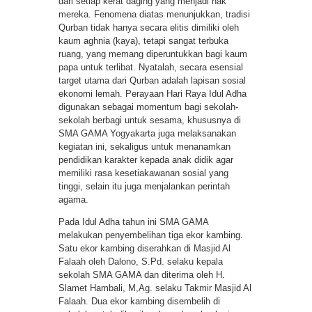
dari setiap kerat daging yang menjadi hak
mereka. Fenomena diatas menunjukkan, tradisi
Qurban tidak hanya secara elitis dimiliki oleh
kaum aghnia (kaya), tetapi sangat terbuka
ruang, yang memang diperuntukkan bagi kaum
papa untuk terlibat. Nyatalah, secara esensial
target utama dari Qurban adalah lapisan sosial
ekonomi lemah. Perayaan Hari Raya Idul Adha
digunakan sebagai momentum bagi sekolah-
sekolah berbagi untuk sesama, khususnya di
SMA GAMA Yogyakarta juga melaksanakan
kegiatan ini, sekaligus untuk menanamkan
pendidikan karakter kepada anak didik agar
memiliki rasa kesetiakawanan sosial yang
tinggi, selain itu juga menjalankan perintah
agama.
Pada Idul Adha tahun ini SMA GAMA
melakukan penyembelihan tiga ekor kambing.
Satu ekor kambing diserahkan di Masjid Al
Falaah oleh Dalono, S.Pd. selaku kepala
sekolah SMA GAMA dan diterima oleh H.
Slamet Hambali, M,Ag. selaku Takmir Masjid Al
Falaah. Dua ekor kambing disembelih di