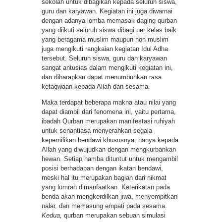
sekolah untuk dibagikan kepada seluruh siswa,
guru dan karyawan. Kegiatan ini juga diwarnai
dengan adanya lomba memasak daging qurban
yang diikuti seluruh siswa dibagi per kelas baik
yang beragama muslim maupun non muslim
juga mengikuti rangkaian kegiatan Idul Adha
tersebut. Seluruh siswa, guru dan karyawan
sangat antusias dalam mengikuti kegiatan ini,
dan diharapkan dapat menumbuhkan rasa
ketaqwaan kepada Allah dan sesama.
Maka terdapat beberapa makna atau nilai yang
dapat diambil dari fenomena ini, yaitu pertama,
ibadah Qurban merupakan manifestasi ruhiyah
untuk senantiasa menyerahkan segala
kepemilikan bendawi khususnya, hanya kepada
Allah yang diwujudkan dengan mengkurbankan
hewan. Setiap hamba dituntut untuk mengambil
posisi berhadapan dengan ikatan bendawi,
meski hal itu merupakan bagian dari nikmat
yang lumrah dimanfaatkan. Keterikatan pada
benda akan mengkerdilkan jiwa, menyempitkan
nalar, dan memasung empati pada sesama.
Kedua,
qurban merupakan sebuah simulasi