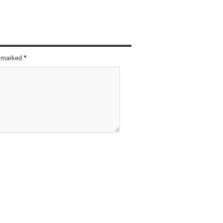
re marked
*