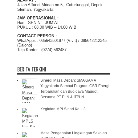
ALAMAT :
Jalan Affandi Mrican no 5, Caturtunggal, Depok
Sleman, Yogyakarta
JAM OPERASIONAL :
Hari : SENIN – JUM’AT
PUKUL : 08.00 WIB – 14.00 WIB
CONTACT PERSON :
WhatApps : 085643501877 (Vivit) / 085642212345
(Dalono)
Telp Kantor : (0274) 562487
BERITA TERKINI
Sinergi Masa Depan: SMA GAMA
Yogyakarta Sambut Program CSR Energi
Terbarukan dan Budidaya Maggot
Bersama PT PLN & ITPLN
Kegiatan MPLS hari Ke – 3
Masa Pengenalan Lingkungan Sekolah