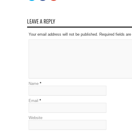
share
share
share
on
on
on
Twitter
Facebook
Google+
(Opens
(Opens
(Opens
in
in
in
new
new
new
LEAVE A REPLY
window)
window)
window)
Your email address will not be published. Required fields a
Name
*
Email
*
Website