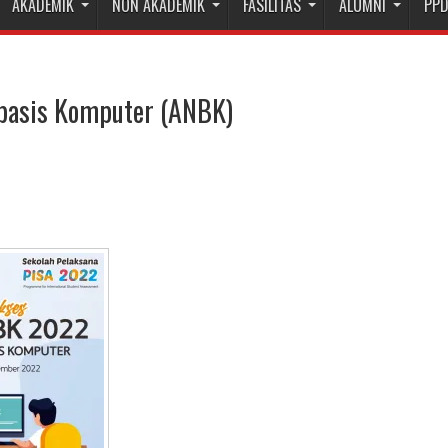
AKADEMIK
NON AKADEMIK
FASILITAS
ALUMNI
PP
basis Komputer (ANBK)