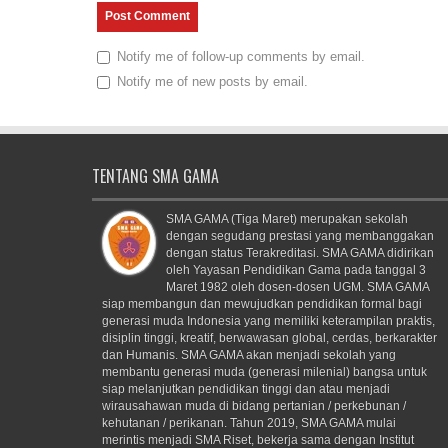
Notify me of follow-up comments by email.
Notify me of new posts by email.
TENTANG SMA GAMA
SMA GAMA (Tiga Maret) merupakan sekolah
dengan segudang prestasi yang membanggakan
dengan status Terakreditasi. SMA GAMA didirikan
oleh Yayasan Pendidikan Gama pada tanggal 3
Maret 1982 oleh dosen-dosen UGM. SMA GAMA
siap membangun dan mewujudkan pendidikan formal bagi
generasi muda Indonesia yang memiliki keterampilan praktis,
disiplin tinggi, kreatif, berwawasan global, cerdas, berkarakter
dan Humanis. SMA GAMA akan menjadi sekolah yang
membantu generasi muda (generasi milenial) bangsa untuk
siap melanjutkan pendidikan tinggi dan atau menjadi
wirausahawan muda di bidang pertanian / perkebunan /
kehutanan / perikanan. Tahun 2019, SMA GAMA mulai
merintis menjadi SMA Riset, bekerja sama dengan Institut