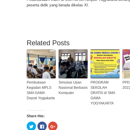
peserta didik yang berada dikelas XI.
Related Posts
Pembukaan
Simulasi Ujian
PROGRAM
PPDB
Kegiatan MPLS
Nasional Berbasis
SEKOLAH
202
SMA GAMA
Komputer
GRATIS di SMA
Depok Yogjakarta
GAMA
YOGYAKARTA
Share this:
Click
Click
Click
to
to
to