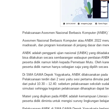
Pelaksanaan Asesmen Nasional Berbasis Komputer (ANBK) 
Asesmen Nasional Berbasis Komputer atau ANBK 2022 merup
madrasah, dan program kesetaraan di jenjang dasar dan men
ANBK adalah pengganti ujian nasional (UNBK) yang ditiadak
bisa dilakukan secara sembarangan walaupun penilaian ANBK 
peserta didik namun lebih kepada Pemetaan Mutu. Oleh karena
peserta didik namun hanya sebagian saja yang dipilih secar
Di SMA GAMA Depok Yogyakarta, ANBK dilaksanakan pada t
Pelaksanaan terdiri dari 2 sesi yaitu sesi pertama dimulai pa
dari pukul 10.30 – 12.40. sebelum pelaksanaan sekolah sudah
simulasi sehingga kegiatan pelaksanaan diharapkan dapat b
Materi yang diujikan pada ANBK adalah kemampuan Literasi 
peserta didik diminta untuk mengisi survey lingkungan belajar
Pelaksanaan ANBK di SMA GAMA Depok Yogyakarta berlangsun