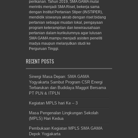
perikanan. Tahun 2019, SMA GAMA mulai
merintis menjadi SMA Riset, bekerja sama
dengan Institut Pertanian Stiper (INSTIPER),
mendidik siswanya akrab dengan riset bidang
pertanian sebagai muatan lokal, pengayaan
program keterampilan dan kewirausahaan
pertanian dalam kurikulumnya agar lulusan
SMA GAMA mampu menjadi asisten peneliti
madya maupun melanjutkan studi ke
Perguruan Tinggi.
RECENT POSTS
Sinergi Masa Depan: SMA GAMA
Yogyakarta Sambut Program CSR Energi
Terbarukan dan Budidaya Maggot Bersama
PT PLN & ITPLN
Kegiatan MPLS hari Ke – 3
Masa Pengenalan Lingkungan Sekolah
(MPLS) Hari Kedua
Pembukaan Kegiatan MPLS SMA GAMA
Depok Yogjakarta