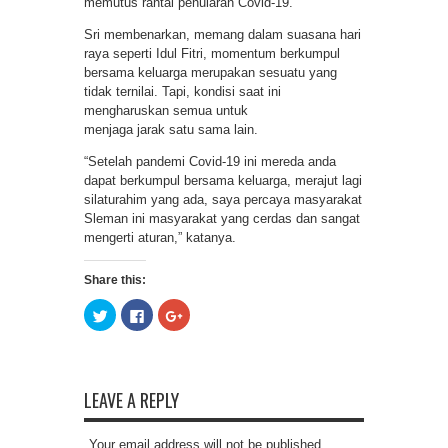
memutus rantai penularan Covid-19.
Sri membenarkan, memang dalam suasana hari
raya seperti Idul Fitri, momentum berkumpul
bersama keluarga merupakan sesuatu yang
tidak ternilai. Tapi, kondisi saat ini
mengharuskan semua untuk
menjaga jarak satu sama lain.
“Setelah pandemi Covid-19 ini mereda anda
dapat berkumpul bersama keluarga, merajut lagi
silaturahim yang ada, saya percaya masyarakat
Sleman ini masyarakat yang cerdas dan sangat
mengerti aturan,” katanya.
Share this:
Click
Click
Click
to
to
to
share
share
share
on
on
on
Twitter
Facebook
Google+
(Opens
(Opens
(Opens
in
in
in
new
new
new
LEAVE A REPLY
window)
window)
window)
Your email address will not be published.