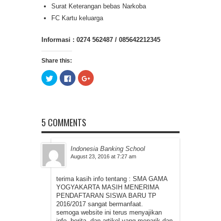
Surat Keterangan bebas Narkoba
FC Kartu keluarga
Informasi : 0274 562487 / 085642212345
Share this:
Click
Click
Click
to
to
to
share
share
share
on
on
on
Twitter
Facebook
Google+
(Opens
(Opens
(Opens
in
in
in
new
new
new
5 COMMENTS
window)
window)
window)
Indonesia Banking School
August 23, 2016 at 7:27 am
terima kasih info tentang : SMA GAMA
YOGYAKARTA MASIH MENERIMA
PENDAFTARAN SISWA BARU TP
2016/2017 sangat bermanfaat.
semoga website ini terus menyajikan
info, berita, dan artikel yang menarik dan