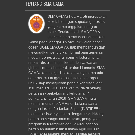
TENTANG SMA GAMA
SMA GAMA (Tiga Maret) merupakan
sekolah dengan segudang prestasi
yang membanggakan dengan
status Terakreditasi. SMA GAMA
didirikan oleh Yayasan Pendidikan
Gama pada tanggal 3 Maret 1982 oleh dosen-
dosen UGM. SMA GAMA siap membangun dan
mewujudkan pendidikan formal bagi generasi
muda Indonesia yang memiliki keterampilan
praktis, disiplin tinggi, kreatif, berwawasan
global, cerdas, berkarakter dan Humanis. SMA
GAMA akan menjadi sekolah yang membantu
generasi muda (generasi milenial) bangsa
untuk siap melanjutkan pendidikan tinggi dan
atau menjadi wirausahawan muda di bidang
pertanian / perkebunan / kehutanan /
perikanan. Tahun 2019, SMA GAMA mulai
merintis menjadi SMA Riset, bekerja sama
dengan Institut Pertanian Stiper (INSTIPER),
mendidik siswanya akrab dengan riset bidang
pertanian sebagai muatan lokal, pengayaan
program keterampilan dan kewirausahaan
pertanian dalam kurikulumnya agar lulusan
SMA GAMA mampu menjadi asisten peneliti