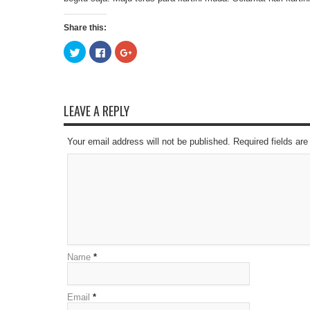
Share this:
Click
Click
Click
to
to
to
share
share
share
on
on
on
Twitter
Facebook
Google+
(Opens
(Opens
(Opens
in
in
in
new
new
new
LEAVE A REPLY
window)
window)
window)
Your email address will not be published. Required fields a
Name
*
Email
*