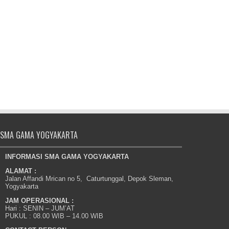
SMA GAMA YOGYAKARTA
INFORMASI SMA GAMA YOGYAKARTA
ALAMAT :
Jalan Affandi Mrican no 5, Caturtunggal, Depok Sleman,
Yogyakarta
JAM OPERASIONAL :
Hari : SENIN – JUM’AT
PUKUL : 08.00 WIB – 14.00 WIB