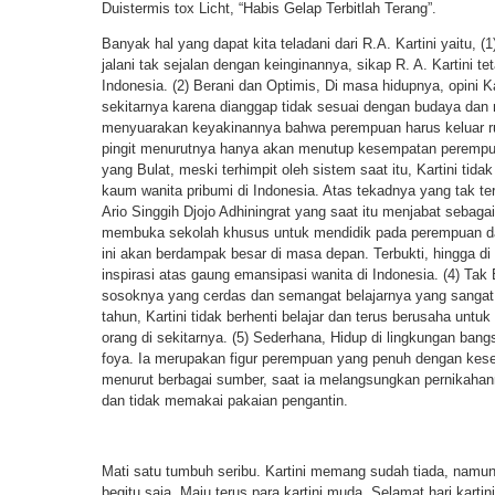
Duistermis tox Licht, “Habis Gelap Terbitlah Terang”.
Banyak hal yang dapat kita teladani dari R.A. Kartini yaitu, 
jalani tak sejalan dengan keinginannya, sikap R. A. Kartini t
Indonesia. (2) Berani dan Optimis, Di masa hidupnya, opini Ka
sekitarnya karena dianggap tidak sesuai dengan budaya dan 
menyuarakan keyakinannya bahwa perempuan harus keluar rum
pingit menurutnya hanya akan menutup kesempatan perempuan
yang Bulat, meski terhimpit oleh sistem saat itu, Kartini ti
kaum wanita pribumi di Indonesia. Atas tekadnya yang tak ter
Ario Singgih Djojo Adhiningrat yang saat itu menjabat sebag
membuka sekolah khusus untuk mendidik pada perempuan dan
ini akan berdampak besar di masa depan. Terbukti, hingga di
inspirasi atas gaung emansipasi wanita di Indonesia. (4) Tak B
sosoknya yang cerdas dan semangat belajarnya yang sangat t
tahun, Kartini tidak berhenti belajar dan terus berusaha untuk
orang di sekitarnya. (5) Sederhana, Hidup di lingkungan ban
foya. Ia merupakan figur perempuan yang penuh dengan kes
menurut berbagai sumber, saat ia melangsungkan pernikahan
dan tidak memakai pakaian pengantin.
Mati satu tumbuh seribu. Kartini memang sudah tiada, namu
begitu saja. Maju terus para kartini muda. Selamat hari kartini