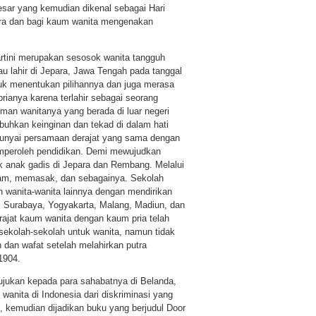
 besar yang kemudian dikenal sebagai Hari
acara dan bagi kaum wanita mengenakan
artini merupakan sesosok wanita tangguh
u lahir di Jepara, Jawa Tengah pada tanggal
ntuk menentukan pilihannya dan juga merasa
ianya karena terlahir sebagai seorang
man wanitanya yang berada di luar negeri
uhkan keinginan dan tekad di dalam hati
mpunyai persamaan derajat yang sama dengan
emperoleh pendidikan. Demi mewujudkan
uk anak gadis di Jepara dan Rembang. Melalui
ulam, memasak, dan sebagainya. Sekolah
leh wanita-wanita lainnya dengan mendirikan
ng, Surabaya, Yogyakarta, Malang, Madiun, dan
rajat kaum wanita dengan kaum pria telah
ekolah-sekolah untuk wanita, namun tidak
an dan wafat setelah melahirkan putra
1904.
tujukan kepada para sahabatnya di Belanda,
wanita di Indonesia dari diskriminasi yang
 kemudian dijadikan buku yang berjudul Door