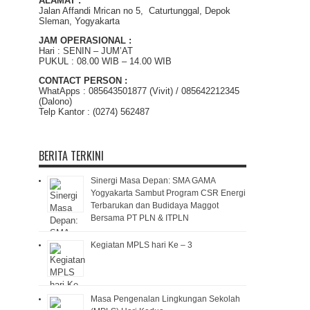
ALAMAT :
Jalan Affandi Mrican no 5, Caturtunggal, Depok
Sleman, Yogyakarta
JAM OPERASIONAL :
Hari : SENIN – JUM’AT
PUKUL : 08.00 WIB – 14.00 WIB
CONTACT PERSON :
WhatApps : 085643501877 (Vivit) / 085642212345
(Dalono)
Telp Kantor : (0274) 562487
BERITA TERKINI
Sinergi Masa Depan: SMA GAMA
Yogyakarta Sambut Program CSR Energi
Terbarukan dan Budidaya Maggot
Bersama PT PLN & ITPLN
Kegiatan MPLS hari Ke – 3
Masa Pengenalan Lingkungan Sekolah