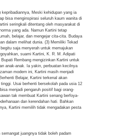
(1) kepribadiannya, Meski kehidupan yang ia
etap bisa menginspirasi seluruh kaum wanita di
rtini seringkali ditentang oleh masyarakat di
norma yang ada. Namun Kartini tetap
ah, belajar, dan mengejar cita-cita. Budaya
 dalam melihat dunia. (3) Memiliki Tekad
dak begitu saja menyerah untuk memajukan
goyahkan, suami Kartini, K. R. M. Adipati
ai Bupati Rembang mengizinkan Kartini untuk
 anak-anak. Ia yakin, perbuatan kecilnya
 zaman modern ini, Kartini masih menjadi
erhenti Belajar, Kartini terkenal akan
inggi. Usai berhenti bersekolah pada usia 12
 bisa menjadi pengaruh positif bagi orang-
gsawan tak membuat Kartini senang berfoya-
ederhanaan dan kerendahan hati. Bahkan
nya, Kartini memilih tidak mengadakan pesta
n semangat juangnya tidak boleh padam
.