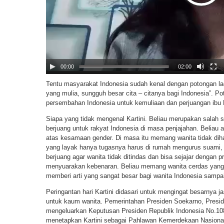
00:00
02:00
Tentu masyarakat Indonesia sudah kenal dengan potongan lagu
yang mulia, sungguh besar cita – citanya bagi Indonesia”. P
persembahan Indonesia untuk kemuliaan dan perjuangan ibu Ka
Siapa yang tidak mengenal Kartini. Beliau merupakan salah s
berjuang untuk rakyat Indonesia di masa penjajahan. Beliau a
atas kesamaan gender. Di masa itu memang wanita tidak diha
yang layak hanya tugasnya harus di rumah mengurus suami,
berjuang agar wanita tidak ditindas dan bisa sejajar dengan 
menyuarakan kebenaran. Beliau memang wanita cerdas yang
memberi arti yang sangat besar bagi wanita Indonesia sampai 
Peringantan hari Kartini didasari untuk mengingat besarnya j
untuk kaum wanita. Pemerintahan Presiden Soekarno, Presid
mengeluarkan Keputusan Presiden Republik Indonesia No.10
menetapkan Kartini sebagai Pahlawan Kemerdekaan Nasional s