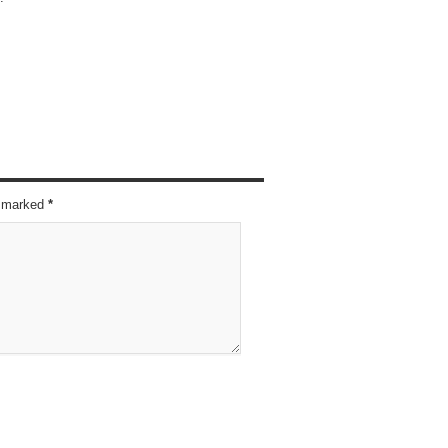
re marked
*