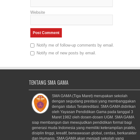
Website
Notify me of follow-up comments by email.
Notify me of new posts by email.
TENTANG SMA GAMA
SMA GAMA (Tiga Maret) merupakan sekolah
dengan segudang prestasi yang membanggakan
dengan status Terakreditasi. SMA GAMA didirikan
oleh Yayasan Pendidikan Gama pada tanggal 3
Maret 1982 oleh dosen-dosen UGM. SMA GAMA
siap membangun dan mewujudkan pendidikan formal bagi
generasi muda Indonesia yang memiliki keterampilan praktis,
disiplin tinggi, kreatif, berwawasan global, cerdas, berkarakter
dan Humanis. SMA GAMA akan menjadi sekolah yang