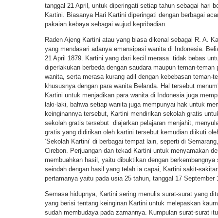
tanggal 21 April, untuk diperingati setiap tahun sebagai hari
Kartini. Biasanya Hari Kartini diperingati dengan berbagai 
pakaian kebaya sebagai wujud kepribadian.
Raden Ajeng Kartini atau yang biasa dikenal sebagai R. A. K
yang mendasari adanya emansipasi wanita di Indonesia. Belia
21 April 1879. Kartini yang dari kecil merasa tidak bebas u
diperlakukan berbeda dengan saudara maupun teman-teman pr
wanita, serta merasa kurang adil dengan kebebasan teman-te
khususnya dengan para wanita Belanda. Hal tersebut menumb
Kartini untuk menjadikan para wanita di Indonesia juga me
laki-laki, bahwa setiap wanita juga mempunyai hak untuk m
keinginannya tersebut, Kartini mendirikan sekolah gratis unt
sekolah gratis tersebut diajarkan pelajaran menjahit, meny
gratis yang didirikan oleh kartini tersebut kemudian diikuti o
‘Sekolah Kartini’ di berbagai tempat lain, seperti di Semara
Cirebon. Perjuangan dan tekad Kartini untuk menyamakan de
membuahkan hasil, yaitu dibuktikan dengan berkembangnya s
seindah dengan hasil yang telah ia capai, Kartini sakit-sakit
pertamanya yaitu pada usia 25 tahun, tanggal 17 September 
Semasa hidupnya, Kartini sering menulis surat-surat yang di
yang berisi tentang keinginan Kartini untuk melepaskan kaum 
sudah membudaya pada zamannya. Kumpulan surat-surat itu,