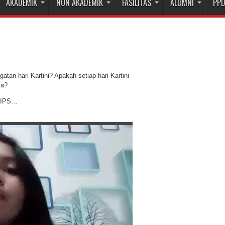
AKADEMIK
NON AKADEMIK
FASILITAS
ALUMNI
PP
atan hari Kartini? Apakah setiap hari Kartini
ya?
X IPS…