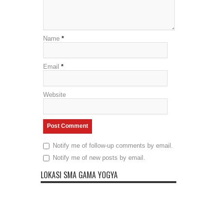
Name
*
Email
*
Website
Notify me of follow-up comments by email.
Notify me of new posts by email.
LOKASI SMA GAMA YOGYA