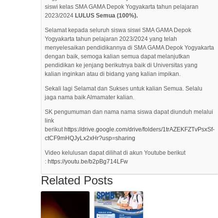
siswi kelas SMA GAMA Depok Yogyakarta tahun pelajaran
2023/2024
LULUS Semua (100%).
Selamat kepada seluruh siswa siswi SMA GAMA Depok
Yogyakarta tahun pelajaran 2023/2024 yang telah
menyelesaikan pendidikannya di SMA GAMA Depok Yogyakarta
dengan baik, semoga kalian semua dapat melanjutkan
pendidikan ke jenjang berikutnya baik di Universitas yang
kalian inginkan atau di bidang yang kalian impikan.
Sekali lagi Selamat dan Sukses untuk kalian Semua. Selalu
jaga nama baik Almamater kalian.
SK pengumuman dan nama nama siswa dapat diunduh melalui
link
berikut
https://drive.google.com/drive/folders/1trAZEKFZTvPsxSf-
ctCF9mHQJyLx2xHr?usp=sharing
Video kelulusan dapat dilihat di akun Youtube berikut
:
https://youtu.be/b2pBg714LFw
Related Posts