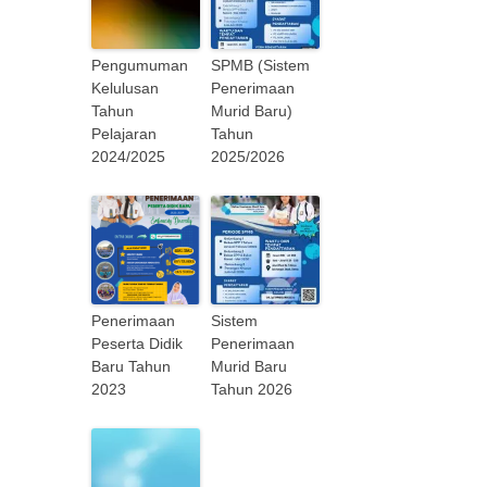
Pengumuman
SPMB (Sistem
Kelulusan
Penerimaan
Tahun
Murid Baru)
Pelajaran
Tahun
2024/2025
2025/2026
Penerimaan
Sistem
Peserta Didik
Penerimaan
Baru Tahun
Murid Baru
2023
Tahun 2026