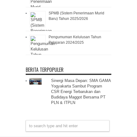
SPMB (Sistem Penerimaan Murid
Baru) Tahun 2025/2026
Pengumuman Kelulusan Tahun
Pelajaran 2024/2025
BERITA TERPOPULER
Sinergi Masa Depan: SMA GAMA
Yogyakarta Sambut Program
CSR Energi Terbarukan dan
Budidaya Maggot Bersama PT
PLN & ITPLN