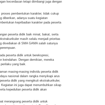
gan kecerdasan tetapi diimbangi juga dengan
 proses pembentukan karakter, tidak cukup
g diberikan, adanya suatu kegiatan
mbentukan kepribadian karakter pada peserta
gan peserta didik baik minat, bakat, serta
kstrakurikuler masih selalu menjadi prioritas
yang disediakan di SMA GAMA salah satunya
k perempuan.
ada peserta didik untuk berekspresi,
an keindahan. Dengan demikian, mereka
perilaku yang baik.
aman masing-masing individu peserta didik
daya nasional dalam rangka menyikapi arus
peserta didik yang mengikuti ekstrakurikuler,
rn. Kegiatan ini juga dapat menumbuhkan sikap
rta kepedulian peserta didik akan
pat merangsang peserta didik untuk