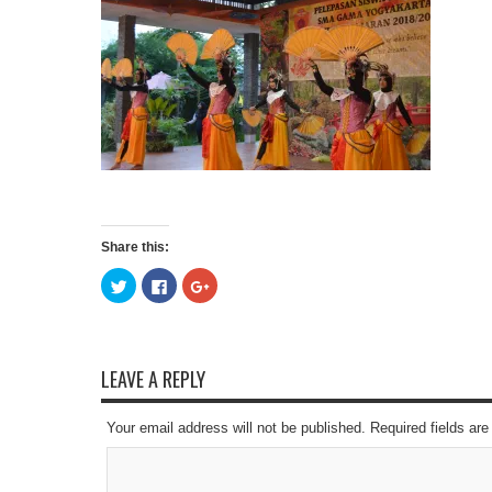
Share this:
Click
Click
Click
to
to
to
share
share
share
on
on
on
Twitter
Facebook
Google+
(Opens
(Opens
(Opens
in
in
in
new
new
new
LEAVE A REPLY
window)
window)
window)
Your email address will not be published. Required fields a