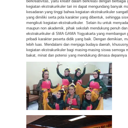
berkreativitas, yaitu kreatif dalam berkreasi dengan berbagai
kegiatan ekstrakurikuler tari ini dapat mengundang banyak 
kesadaran yang tinggi bahwa kegiatan ekstrakurikuler sangatl
yang dimiliki serta pola karakter yang dibentuk, sehingga 
mengikuti kegiatan ekstrakurikuler. Selain itu untuk menya
maupun non akademik, pihak sekolah mendukung penuh dan
ekstrakurikuler di SMA GAMA Yogyakarta yang membangun 
pribadi karakter peserta didik yang baik. Dengan demikian, 
lebih luas. Mendalami dan menjaga budaya daerah, khususny
kegiatan ekstrakurikuler bagi masing-masing siswa semoga
bakat, minat dan potensi yang mendukung dimasa depannya 