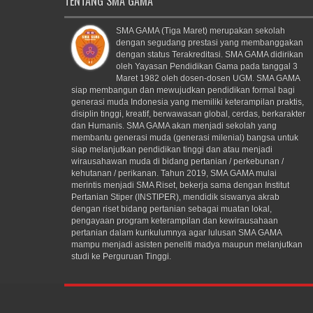
TENTANG SMA GAMA
SMA GAMA (Tiga Maret) merupakan sekolah
dengan segudang prestasi yang membanggakan
dengan status Terakreditasi. SMA GAMA didirikan
oleh Yayasan Pendidikan Gama pada tanggal 3
Maret 1982 oleh dosen-dosen UGM. SMA GAMA
siap membangun dan mewujudkan pendidikan formal bagi
generasi muda Indonesia yang memiliki keterampilan praktis,
disiplin tinggi, kreatif, berwawasan global, cerdas, berkarakter
dan Humanis. SMA GAMA akan menjadi sekolah yang
membantu generasi muda (generasi milenial) bangsa untuk
siap melanjutkan pendidikan tinggi dan atau menjadi
wirausahawan muda di bidang pertanian / perkebunan /
kehutanan / perikanan. Tahun 2019, SMA GAMA mulai
merintis menjadi SMA Riset, bekerja sama dengan Institut
Pertanian Stiper (INSTIPER), mendidik siswanya akrab
dengan riset bidang pertanian sebagai muatan lokal,
pengayaan program keterampilan dan kewirausahaan
pertanian dalam kurikulumnya agar lulusan SMA GAMA
mampu menjadi asisten peneliti madya maupun melanjutkan
studi ke Perguruan Tinggi.