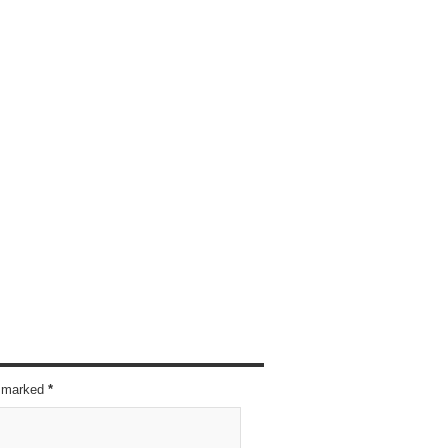
re marked
*