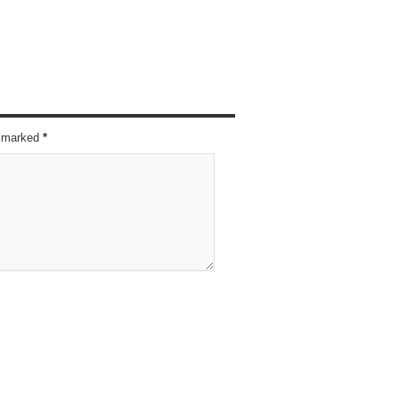
re marked
*