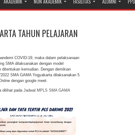
AKADEMIK
NON AKADEMIK
FASILITAS
ALUMNI
PP
ARTA TAHUN PELAJARAN
pandemi COVID-19, maka dalam pelaksanaan
jang SMA dilaksanakan dengan model
n ditentukan kemudian. Dengan demikian
1/2022 SMA GAMA Yogyakarta dilaksanakan 5
Online
dengan google meet.
dilihat pada
Jadwal MPLS SMA GAMA