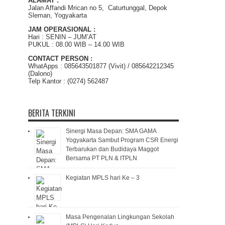
ALAMAT :
Jalan Affandi Mrican no 5, Caturtunggal, Depok
Sleman, Yogyakarta
JAM OPERASIONAL :
Hari : SENIN – JUM’AT
PUKUL : 08.00 WIB – 14.00 WIB
CONTACT PERSON :
WhatApps : 085643501877 (Vivit) / 085642212345
(Dalono)
Telp Kantor : (0274) 562487
BERITA TERKINI
Sinergi Masa Depan: SMA GAMA
Yogyakarta Sambut Program CSR Energi
Terbarukan dan Budidaya Maggot
Bersama PT PLN & ITPLN
Kegiatan MPLS hari Ke – 3
Masa Pengenalan Lingkungan Sekolah