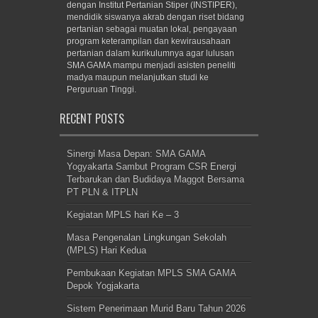
dengan Institut Pertanian Stiper (INSTIPER),
mendidik siswanya akrab dengan riset bidang
pertanian sebagai muatan lokal, pengayaan
program keterampilan dan kewirausahaan
pertanian dalam kurikulumnya agar lulusan
SMA GAMA mampu menjadi asisten peneliti
madya maupun melanjutkan studi ke
Perguruan Tinggi.
RECENT POSTS
Sinergi Masa Depan: SMA GAMA
Yogyakarta Sambut Program CSR Energi
Terbarukan dan Budidaya Maggot Bersama
PT PLN & ITPLN
Kegiatan MPLS hari Ke – 3
Masa Pengenalan Lingkungan Sekolah
(MPLS) Hari Kedua
Pembukaan Kegiatan MPLS SMA GAMA
Depok Yogjakarta
Sistem Penerimaan Murid Baru Tahun 2026