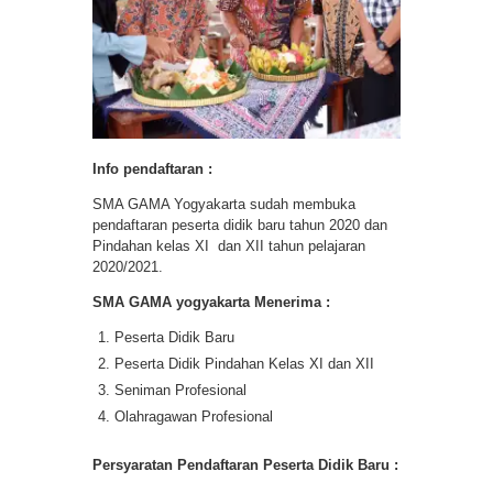
Info pendaftaran :
SMA GAMA Yogyakarta sudah membuka
pendaftaran peserta didik baru tahun 2020 dan
Pindahan kelas XI dan XII tahun pelajaran
2020/2021.
SMA GAMA yogyakarta Menerima
:
Peserta Didik Baru
Peserta Didik Pindahan Kelas XI dan XII
Seniman Profesional
Olahragawan Profesional
Persyaratan Pendaftaran Peserta Didik Baru :