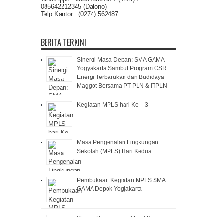
085642212345 (Dalono)
Telp Kantor : (0274) 562487
BERITA TERKINI
Sinergi Masa Depan: SMA GAMA
Yogyakarta Sambut Program CSR
Energi Terbarukan dan Budidaya
Maggot Bersama PT PLN & ITPLN
Kegiatan MPLS hari Ke – 3
Masa Pengenalan Lingkungan
Sekolah (MPLS) Hari Kedua
Pembukaan Kegiatan MPLS SMA
GAMA Depok Yogjakarta