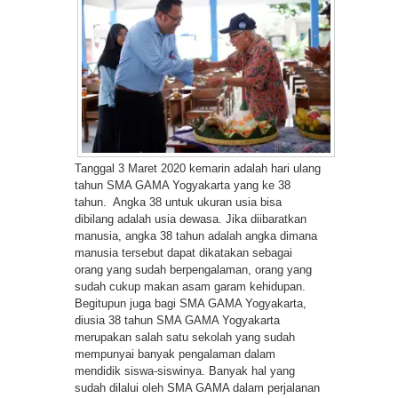
Tanggal 3 Maret 2020 kemarin adalah hari ulang
tahun SMA GAMA Yogyakarta yang ke 38
tahun. Angka 38 untuk ukuran usia bisa
dibilang adalah usia dewasa. Jika diibaratkan
manusia, angka 38 tahun adalah angka dimana
manusia tersebut dapat dikatakan sebagai
orang yang sudah berpengalaman, orang yang
sudah cukup makan asam garam kehidupan.
Begitupun juga bagi SMA GAMA Yogyakarta,
diusia 38 tahun SMA GAMA Yogyakarta
merupakan salah satu sekolah yang sudah
mempunyai banyak pengalaman dalam
mendidik siswa-siswinya. Banyak hal yang
sudah dilalui oleh SMA GAMA dalam perjalanan