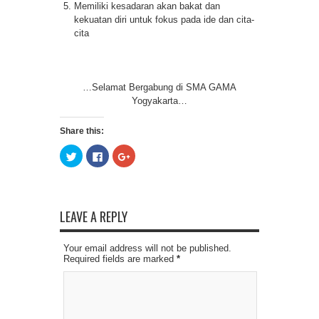
Memiliki kesadaran akan bakat dan
kekuatan diri untuk fokus pada ide dan cita-
cita
…Selamat Bergabung di SMA GAMA
Yogyakarta…
Share this:
Click
Click
Click
to
to
to
share
share
share
on
on
on
Twitter
Facebook
Google+
(Opens
(Opens
(Opens
in
in
in
new
new
new
LEAVE A REPLY
window)
window)
window)
Your email address will not be published.
Required fields are marked
*