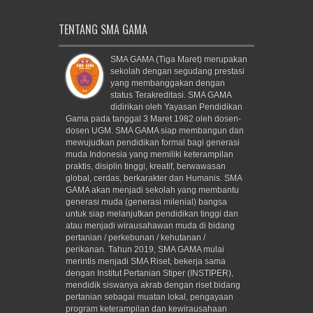
TENTANG SMA GAMA
SMA GAMA (Tiga Maret) merupakan
sekolah dengan segudang prestasi
yang membanggakan dengan
status Terakreditasi. SMA GAMA
didirikan oleh Yayasan Pendidikan
Gama pada tanggal 3 Maret 1982 oleh dosen-
dosen UGM. SMA GAMA siap membangun dan
mewujudkan pendidikan formal bagi generasi
muda Indonesia yang memiliki keterampilan
praktis, disiplin tinggi, kreatif, berwawasan
global, cerdas, berkarakter dan Humanis. SMA
GAMA akan menjadi sekolah yang membantu
generasi muda (generasi milenial) bangsa
untuk siap melanjutkan pendidikan tinggi dan
atau menjadi wirausahawan muda di bidang
pertanian / perkebunan / kehutanan /
perikanan. Tahun 2019, SMA GAMA mulai
merintis menjadi SMA Riset, bekerja sama
dengan Institut Pertanian Stiper (INSTIPER),
mendidik siswanya akrab dengan riset bidang
pertanian sebagai muatan lokal, pengayaan
program keterampilan dan kewirausahaan