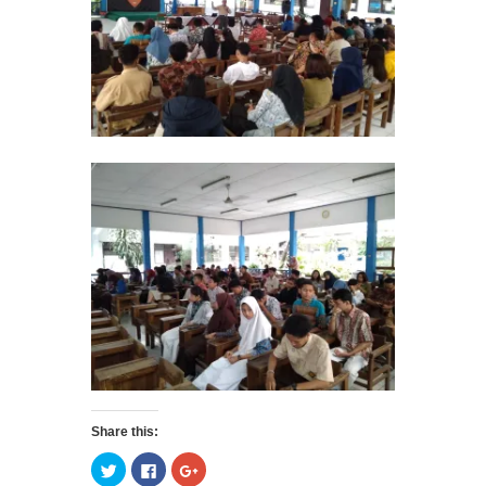
Share this:
Click
Click
Click
to
to
to