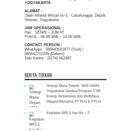
YOGYAKARTA
ALAMAT :
Jalan Affandi Mrican no 5, Caturtunggal, Depok
Sleman, Yogyakarta
JAM OPERASIONAL :
Hari : SENIN – JUM’AT
PUKUL : 08.00 WIB – 14.00 WIB
CONTACT PERSON :
WhatApps : 085643501877 (Vivit) /
085642212345 (Dalono)
Telp Kantor : (0274) 562487
BERITA TERKINI
Sinergi Masa Depan: SMA GAMA
Yogyakarta Sambut Program CSR
Energi Terbarukan dan Budidaya
Maggot Bersama PT PLN & ITPLN
Kegiatan MPLS hari Ke – 3