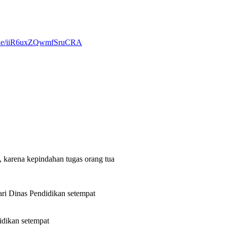
s.gle/iiR6uxZQwmfSruCRA
 karena kepindahan tugas orang tua
ari Dinas Pendidikan setempat
idikan setempat