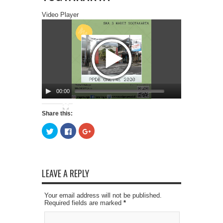
Video Player
00:00
00:05
Share this:
Click
Click
Click
to
to
to
share
share
share
on
on
on
Twitter
Facebook
Google+
(Opens
(Opens
(Opens
in
in
in
new
new
new
LEAVE A REPLY
window)
window)
window)
Your email address will not be published.
Required fields are marked
*