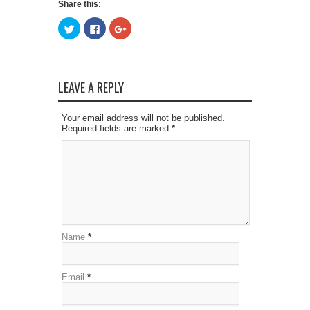
Share this:
Click
Click
Click
to
to
to
share
share
share
on
on
on
Twitter
Facebook
Google+
(Opens
(Opens
(Opens
in
in
in
new
new
new
LEAVE A REPLY
window)
window)
window)
Your email address will not be published.
Required fields are marked
*
Name
*
Email
*