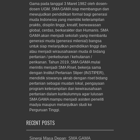
Gama pada tanggal 3 Maret 1982 oleh dosen-
dosen UGM. SMA GAMA siap membangun dan
mewujudkan pendidikan formal bagi generasi
muda Indonesia yang memiliki keterampilan
praktis, disiplin tinggi, kreatif, berwawasan
global, cerdas, berkarakter dan Humanis. SMA
GAMA akan menjadi sekolah yang membantu
generasi muda (generasi milenial) bangsa
untuk siap melanjutkan pendidikan tinggi dan
atau menjadi wirausahawan muda di bidang
pertanian / perkebunan / kehutanan /
perikanan. Tahun 2019, SMA GAMA mulai
merintis menjadi SMA Riset, bekerja sama
dengan Institut Pertanian Stiper (INSTIPER),
mendidik siswanya akrab dengan riset bidang
pertanian sebagai muatan lokal, pengayaan
program keterampilan dan kewirausahaan
pertanian dalam kurikulumnya agar lulusan
SMA GAMA mampu menjadi asisten peneliti
madya maupun melanjutkan studi ke
Perguruan Tinggi.
RECENT POSTS
Sinergi Masa Depan: SMA GAMA