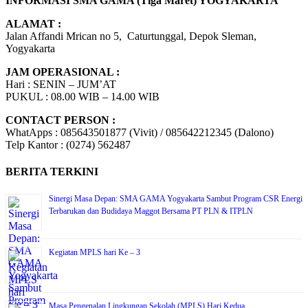
INFORMASI SMA GAMA (Tiga Maret) YOGYAKARTA
ALAMAT :
Jalan Affandi Mrican no 5, Caturtunggal, Depok Sleman,
Yogyakarta
JAM OPERASIONAL :
Hari : SENIN – JUM’AT
PUKUL : 08.00 WIB – 14.00 WIB
CONTACT PERSON :
WhatApps : 085643501877 (Vivit) / 085642212345 (Dalono)
Telp Kantor : (0274) 562487
BERITA TERKINI
Sinergi Masa Depan: SMA GAMA Yogyakarta Sambut Program CSR Energi
Terbarukan dan Budidaya Maggot Bersama PT PLN & ITPLN
Kegiatan MPLS hari Ke – 3
Masa Pengenalan Lingkungan Sekolah (MPLS) Hari Kedua