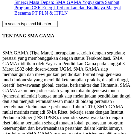
Sinergi Masa Depan: SMA GAMA Yogyakarta Sambut
Program CSR Energi Terbarukan dan Budidaya Maggot
Bersama PT PLN & ITPLN
TENTANG SMA GAMA
SMA GAMA (Tiga Maret) merupakan sekolah dengan segudang
prestasi yang membanggakan dengan status Terakreditasi. SMA
GAMA didirikan oleh Yayasan Pendidikan Gama pada tanggal 3
Maret 1982 oleh dosen-dosen UGM. SMA GAMA siap
membangun dan mewujudkan pendidikan formal bagi generasi
muda Indonesia yang memiliki keterampilan praktis, disiplin tinggi,
kreatif, berwawasan global, cerdas, berkarakter dan Humanis. SMA
GAMA akan menjadi sekolah yang membantu generasi muda
(generasi milenial) bangsa untuk siap melanjutkan pendidikan tinggi
dan atau menjadi wirausahawan muda di bidang pertanian /
perkebunan / kehutanan / perikanan. Tahun 2019, SMA GAMA
mulai merintis menjadi SMA Riset, bekerja sama dengan Institut
Pertanian Stiper (INSTIPER), mendidik siswanya akrab dengan
riset bidang pertanian sebagai muatan lokal, pengayaan program
keterampilan dan kewirausahaan pertanian dalam kurikulumnya
agar lulusan SMA GAMA mampu menjadi asisten peneliti madya