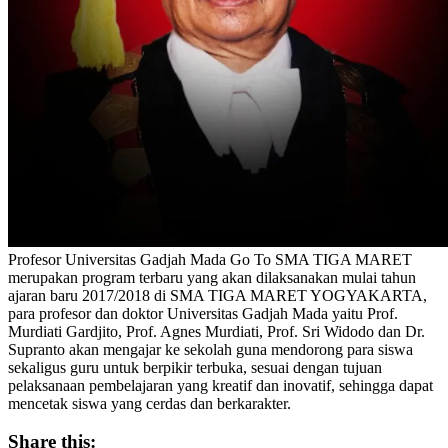
Profesor Universitas Gadjah Mada Go To SMA TIGA MARET
merupakan program terbaru yang akan dilaksanakan mulai tahun
ajaran baru 2017/2018 di SMA TIGA MARET YOGYAKARTA,
para profesor dan doktor Universitas Gadjah Mada yaitu Prof.
Murdiati Gardjito, Prof. Agnes Murdiati, Prof. Sri Widodo dan Dr.
Supranto akan mengajar ke sekolah guna mendorong para siswa
sekaligus guru untuk berpikir terbuka, sesuai dengan tujuan
pelaksanaan pembelajaran yang kreatif dan inovatif, sehingga dapat
mencetak siswa yang cerdas dan berkarakter.
Share this: