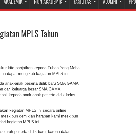
AKADEMIK
NON AKADEMIK
FASILITAS
ALUMNI
PP
egiatan MPLS Tahun
yukur kita panjatkan kepada Tuhan Yang Maha
mua dapat mengikuti kagiatan MPLS ini.
da anak-anak peserta didik baru SMA GAMA
ian dari keluarga besar SMA GAMA
ali kepada anak-anak peserta didik kelas
nakan kegiatan MPLS ini secara online
i meskipun demikian harapan kami meskipun
dari kegiatan MPLS ini.
seluruh peserta didik baru, karena dalam