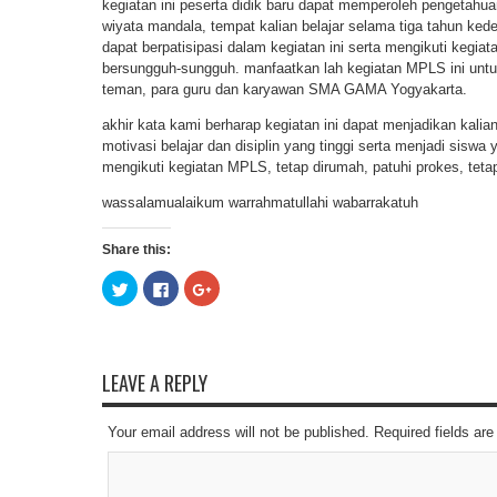
kegiatan ini peserta didik baru dapat memperoleh pengetahu
wiyata mandala, tempat kalian belajar selama tiga tahun ked
dapat berpatisipasi dalam kegiatan ini serta mengikuti kegi
bersungguh-sungguh. manfaatkan lah kegiatan MPLS ini untu
teman, para guru dan karyawan SMA GAMA Yogyakarta.
akhir kata kami berharap kegiatan ini dapat menjadikan kalia
motivasi belajar dan disiplin yang tinggi serta menjadi siswa
mengikuti kegiatan MPLS, tetap dirumah, patuhi prokes, tet
wassalamualaikum warrahmatullahi wabarrakatuh
Share this:
Click
Click
Click
to
to
to
share
share
share
on
on
on
Twitter
Facebook
Google+
(Opens
(Opens
(Opens
in
in
in
new
new
new
LEAVE A REPLY
window)
window)
window)
Your email address will not be published. Required fields a