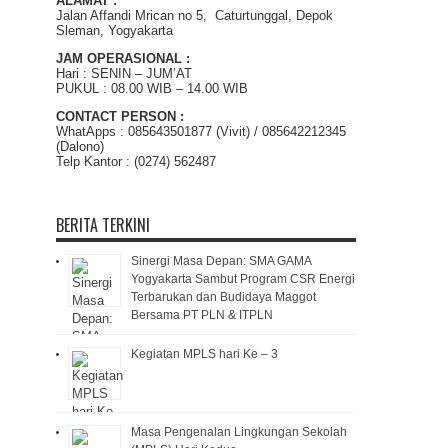
ALAMAT :
Jalan Affandi Mrican no 5, Caturtunggal, Depok
Sleman, Yogyakarta
JAM OPERASIONAL :
Hari : SENIN – JUM’AT
PUKUL : 08.00 WIB – 14.00 WIB
CONTACT PERSON :
WhatApps : 085643501877 (Vivit) / 085642212345
(Dalono)
Telp Kantor : (0274) 562487
BERITA TERKINI
Sinergi Masa Depan: SMA GAMA
Yogyakarta Sambut Program CSR Energi
Terbarukan dan Budidaya Maggot
Bersama PT PLN & ITPLN
Kegiatan MPLS hari Ke – 3
Masa Pengenalan Lingkungan Sekolah