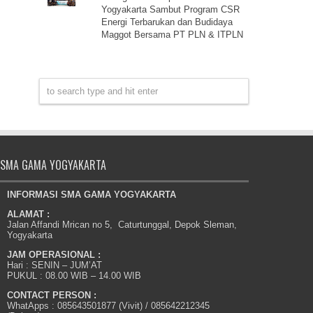
Yogyakarta Sambut Program CSR
Energi Terbarukan dan Budidaya
Maggot Bersama PT PLN & ITPLN
SMA GAMA YOGYAKARTA
INFORMASI SMA GAMA YOGYAKARTA
ALAMAT :
Jalan Affandi Mrican no 5, Caturtunggal, Depok Sleman,
Yogyakarta
JAM OPERASIONAL :
Hari : SENIN – JUM’AT
PUKUL : 08.00 WIB – 14.00 WIB
CONTACT PERSON :
WhatApps : 085643501877 (Vivit) / 085642212345