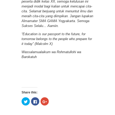
peserta didik kelas XII, semoga kelulusan ini
menjadi modal bagi kalian untuk mencapai cita-
cita. Selamat berjuang untuk menuntut ilmu dan
meraih cita-cita yang diimpikan. Jangan lupakan
Almamater SMA GAMA Yogyakarta. Semoga
Sukses Selalu… Aamiin.
“Education is our passport to the future, for
tomorrow belongs to the people who prepare for
it today”
(Malcolm X)
Wassalamualaikum wa Rohmatullohi wa
Barokatuh
Share this:
Click
Click
Click
to
to
to
share
share
share
on
on
on
Twitter
Facebook
Google+