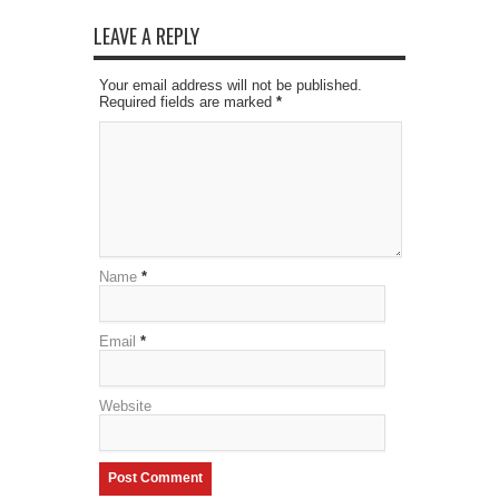
(Opens
(Opens
(Opens
in
in
in
new
new
new
LEAVE A REPLY
window)
window)
window)
Your email address will not be published.
Required fields are marked
*
Name
*
Email
*
Website