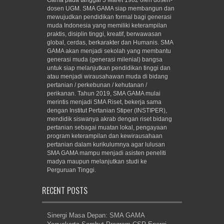
Gama pada tanggal 3 Maret 1982 oleh dosen-
dosen UGM. SMA GAMA siap membangun dan
mewujudkan pendidikan formal bagi generasi
muda Indonesia yang memiliki keterampilan
praktis, disiplin tinggi, kreatif, berwawasan
global, cerdas, berkarakter dan Humanis. SMA
GAMA akan menjadi sekolah yang membantu
generasi muda (generasi milenial) bangsa
untuk siap melanjutkan pendidikan tinggi dan
atau menjadi wirausahawan muda di bidang
pertanian / perkebunan / kehutanan /
perikanan. Tahun 2019, SMA GAMA mulai
merintis menjadi SMA Riset, bekerja sama
dengan Institut Pertanian Stiper (INSTIPER),
mendidik siswanya akrab dengan riset bidang
pertanian sebagai muatan lokal, pengayaan
program keterampilan dan kewirausahaan
pertanian dalam kurikulumnya agar lulusan
SMA GAMA mampu menjadi asisten peneliti
madya maupun melanjutkan studi ke
Perguruan Tinggi.
RECENT POSTS
Sinergi Masa Depan: SMA GAMA