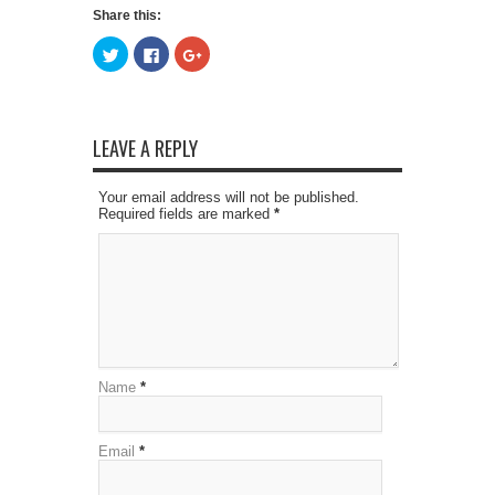
Share this:
Click
Click
Click
to
to
to
share
share
share
on
on
on
Twitter
Facebook
Google+
(Opens
(Opens
(Opens
in
in
in
new
new
new
LEAVE A REPLY
window)
window)
window)
Your email address will not be published.
Required fields are marked
*
Name
*
Email
*