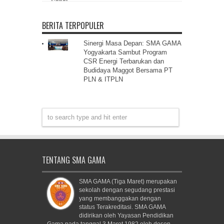
BERITA TERPOPULER
Sinergi Masa Depan: SMA GAMA
Yogyakarta Sambut Program
CSR Energi Terbarukan dan
Budidaya Maggot Bersama PT
PLN & ITPLN
TENTANG SMA GAMA
SMA GAMA (Tiga Maret) merupakan
sekolah dengan segudang prestasi
yang membanggakan dengan
status Terakreditasi. SMA GAMA
didirikan oleh Yayasan Pendidikan