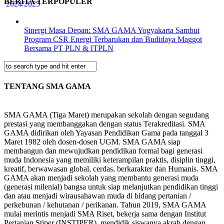
BERITA TERPOPULER
Sinergi Masa Depan: SMA GAMA Yogyakarta Sambut
Program CSR Energi Terbarukan dan Budidaya Maggot
Bersama PT PLN & ITPLN
TENTANG SMA GAMA
SMA GAMA (Tiga Maret) merupakan sekolah dengan segudang
prestasi yang membanggakan dengan status Terakreditasi. SMA
GAMA didirikan oleh Yayasan Pendidikan Gama pada tanggal 3
Maret 1982 oleh dosen-dosen UGM. SMA GAMA siap
membangun dan mewujudkan pendidikan formal bagi generasi
muda Indonesia yang memiliki keterampilan praktis, disiplin tinggi,
kreatif, berwawasan global, cerdas, berkarakter dan Humanis. SMA
GAMA akan menjadi sekolah yang membantu generasi muda
(generasi milenial) bangsa untuk siap melanjutkan pendidikan tinggi
dan atau menjadi wirausahawan muda di bidang pertanian /
perkebunan / kehutanan / perikanan. Tahun 2019, SMA GAMA
mulai merintis menjadi SMA Riset, bekerja sama dengan Institut
Pertanian Stiper (INSTIPER), mendidik siswanya akrab dengan