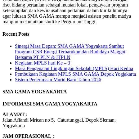
riset bidang pertanian sebagai muatan lokal, pengayaan program
keterampilan dan kewirausahaan pertanian dalam kurikulumnya
agar lulusan SMA GAMA mampu menjadi asisten peneliti madya
maupun melanjutkan studi ke Perguruan Tinggi.
Recent Posts
Sinergi Masa Depan: SMA GAMA Yogyakarta Sambut
Program CSR Energi Terbarukan dan Budidaya Maggot
Bersama PT PLN & ITPLN
Kegiatan MPLS hari Ke – 3
Masa Pengenalan Lingkungan Sekolah (MPLS) Hari Kedua
Pembukaan Kegiatan MPLS SMA GAMA Depok Yogjakarta
Sistem Penerimaan Murid Baru Tahun 2026
SMA GAMA YOGYAKARTA
INFORMASI SMA GAMA YOGYAKARTA
ALAMAT :
Jalan Affandi Mrican no 5, Caturtunggal, Depok Sleman,
Yogyakarta
JAM OPERASIONAL :